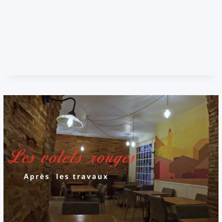
chaque étape du projet, afin de réaliser une vidéo
qui correspond parfaitement à leurs attentes. Que
vous…
MON
LIRE LA SUITE
PROCESS
DE
POST-
PRODUCTION
POUR
SUBLIMER
LES
VIDÉOS
EN
DRONE
FPV