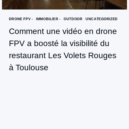
DRONE FPV -
|
IMMOBILIER -
|
OUTDOOR
|
UNCATEGORIZED
Comment une vidéo en drone
FPV a boosté la visibilité du
restaurant Les Volets Rouges
à Toulouse
Par
productionpulsion@gmail.com
janvier 26, 2025
Comment une vidéo en drone FPV a boosté la
visibilité du restaurant Les Volets Rouges à
Toulouse À Toulouse, le restaurant Les Volets
Rouges (1 Rue Vélane) a récemment fait appel à
une vidéo en drone FPV pour promouvoir son