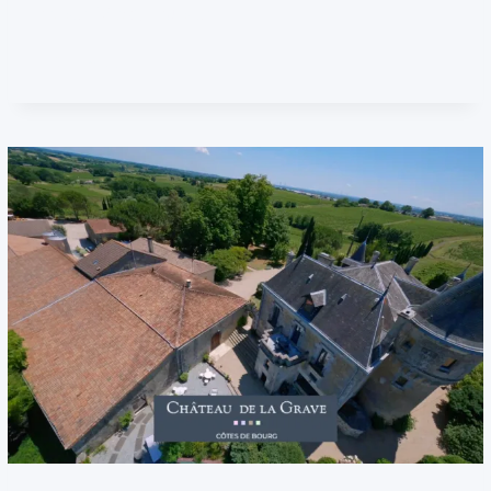
Person View), Pulsion…
METTEZ
LIRE LA SUITE
EN
VALEUR
VOTRE
BIEN
IMMOBILIER
D’EXCEPTION
AVEC
LE
DRONE
FPV