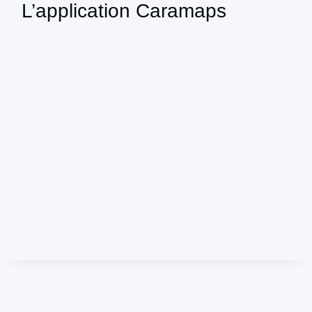
L’application Caramaps
Par
productionpulsion@gmail.com
novembre 8, 2024
Découvrez CaraMaps, la Nouvelle Application pour
Voyageurs en Camping-Car, et la Vidéo de Marque
Réalisée par Pulsion Production CaraMaps est une
entreprise française fondée en 2015, dédiée aux
voyageurs en camping-car, van et véhicules de
loisirs. L’application permet de trouver des aires de
stationnement, des services et des points d’intérêt
pour organiser facilement ses voyages….
VIDÉO
LIRE LA SUITE
DE
MARQUE
:
L’APPLICATION
CARAMAPS