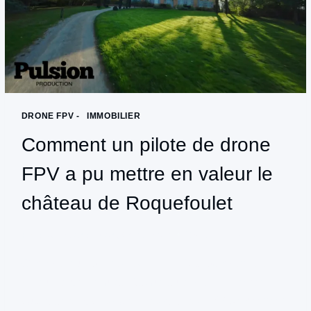
DRONE FPV -
|
IMMOBILIER
Comment un pilote de drone
FPV a pu mettre en valeur le
château de Roquefoulet
Par
productionpulsion@gmail.com
février 28, 2025
Comment un pilote de drone FPV a pu mettre en
valeur le château de Roquefoulet Contrairement
aux drones classiques, les drones FPV permettent