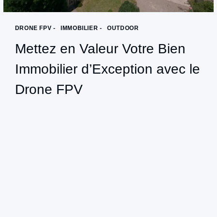
DRONE FPV -
|
IMMOBILIER -
|
OUTDOOR
Mettez en Valeur Votre Bien
Immobilier d’Exception avec le
Drone FPV
Par
productionpulsion@gmail.com
janvier 7, 2025
Mettez en Valeur Votre Bien Immobilier d’Exception
avec le Drone FPV : Un Nouveau Regard sur la
Présentation Immobilière Dans un marché
immobilier de plus en plus compétitif, la
présentation visuelle d’un bien peut faire toute la
différence. En tant que société de production vidéo
spécialisée dans l’utilisation du drone FPV (First