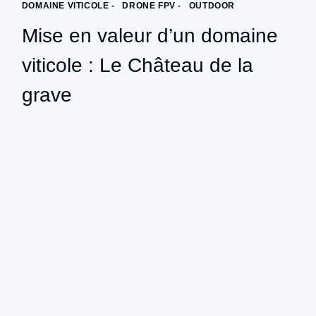
DOMAINE VITICOLE -
|
DRONE FPV -
|
OUTDOOR
Mise en valeur d’un domaine
viticole : Le Château de la
grave
Par
productionpulsion@gmail.com
novembre 8, 2024
Comment une vidéo en drone a sublimé le château
de la Grave à Bordeaux et boosté sa visibilité sur
le web et les réseaux sociaux Le Château de La
Grave est un domaine viticole d’exception situé en
Gironde, au cœur de la célèbre région de
Bordeaux, France. Niché sur la commune de
Bourg, sur la…
MISE
LIRE LA SUITE
EN