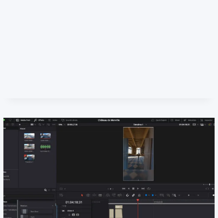
des plans ultra fluides et des mouvements
dynamiques grâce à une immersion en temps réel.
Idéal pour des visites immersives ou des prises de
vue spectaculaires, cette technologie sublime le
patrimoine architectural…
COMMENT
LIRE LA SUITE
UN
PILOTE
DE
DRONE
FPV
A
PU
METTRE
EN
VALEUR
LE
CHÂTEAU
DE