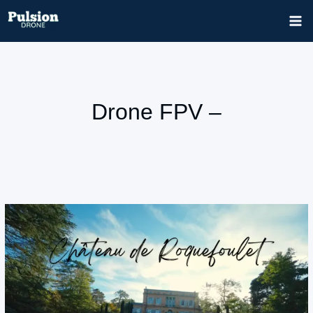
Aller
au
contenu
Drone FPV –