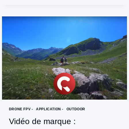
VALEUR
D’UN
DOMAINE
VITICOLE
:
LE
CHÂTEAU
DE
LA
GRAVE
DRONE FPV -
|
APPLICATION -
|
OUTDOOR
Vidéo de marque :