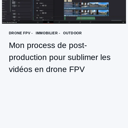
ROQUEFOULET
DRONE FPV -
|
IMMOBILIER -
|
OUTDOOR
Mon process de post-
production pour sublimer les
vidéos en drone FPV
Par
productionpulsion@gmail.com
janvier 31, 2025
Services de captation vidéo en drone FPV : Quelle
sont les étapes d’une prestation chez Pulsion
Production ? Une vidéo sur-mesure pour répondre
à vos attentes Mon objectif est de satisfaire
pleinement mes clients en les accompagnant à