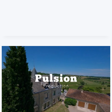
ouverture. Résultat : une visibilité accrue et une
nouvelle clientèle attirée par des images
spectaculaires…
COMMENT
LIRE LA SUITE
UNE
VIDÉO
EN
DRONE
FPV
A
BOOSTÉ
LA
VISIBILITÉ
DU
RESTAURANT
LES
VOLETS
ROUGES
À
TOULOUSE